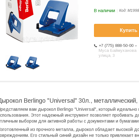
В наличии
Код:
M199
Купить
+7 (775) 888-50-00
​Муса Баймуханова
улица, 3
Дырокол Berlingo "Universal" 30л., металлический,
редставляем вам дырокол Berlingo "Universal", который идеальн
спользования. Этот надежный инструмент позволяет пробивать до
тличным выбором для активной работы с документами и бумагами
зготовленный из прочного металла, дырокол обладает высокой до
овреждениям. Его стильный синий дизайн не только привлекает в