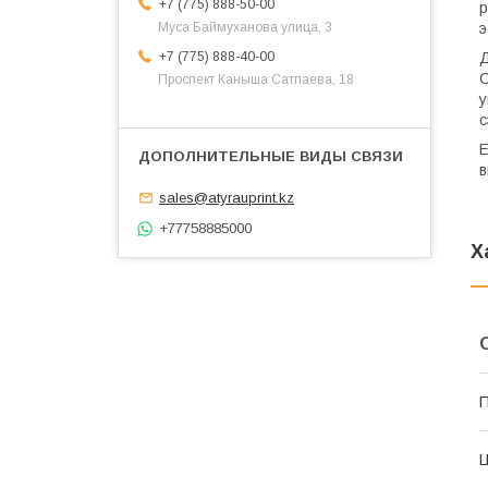
+7 (775) 888-50-00
р
э
​Муса Баймуханова улица, 3
Д
+7 (775) 888-40-00
О
​Проспект Каныша Сатпаева, 18
у
с
Е
в
sales@atyrauprint.kz
+77758885000
Х
П