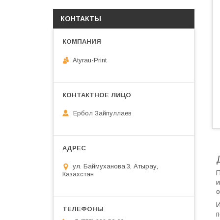
КОНТАКТЫ
Atyrau-Print
Ербол Зайпуллаев
ул. Баймуханова,3, Атырау,
П
Казахстан
и
о
И
п