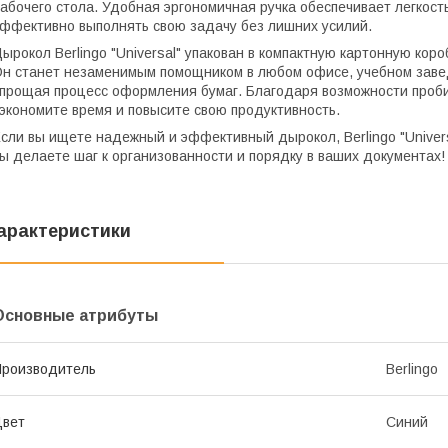
абочего стола. Удобная эргономичная ручка обеспечивает легкост
ффективно выполнять свою задачу без лишних усилий.
ырокол Berlingo "Universal" упакован в компактную картонную кор
н станет незаменимым помощником в любом офисе, учебном заве
прощая процесс оформления бумаг. Благодаря возможности проби
экономите время и повысите свою продуктивность.
сли вы ищете надежный и эффективный дырокол, Berlingo "Univers
ы делаете шаг к организованности и порядку в ваших документах!
арактеристики
Основные атрибуты
роизводитель
Berlingo
Цвет
Синий