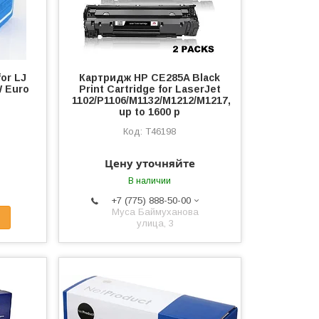
or LJ
Картридж HP CE285A Black
 Euro
Print Cartridge for LaserJet
1102/P1106/M1132/M1212/M1217,
up to 1600 p
T46198
Цену уточняйте
В наличии
+7 (775) 888-50-00
​Муса Баймуханова
улица, 3