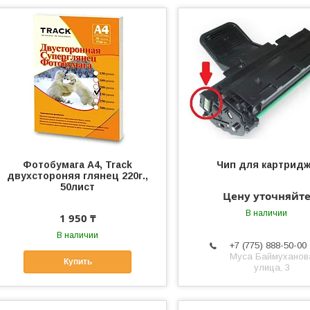
Фотобумага А4, Track
Чип для картрид
двухстороняя глянец 220г.,
50лист
Цену уточняйт
В наличии
1 950 ₸
В наличии
+7 (775) 888-50-00
​Муса Баймуханов
Купить
улица, 3