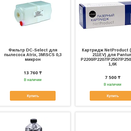
Фильтр DC-Select для
Картридж NetProduct 
пылесоса Atrix, 3M\SCS 0,3
211EV) для Pantu
микрон
P2200/P2207/P2507/P250
1,6К
13 760 ₸
7 500 ₸
В наличии
В наличии
Купить
Купить