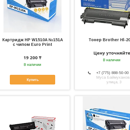
Картридж HP W1510A №151A
Тонер Brother Hl-2
с чипом Euro Print
Цену уточняйт
19 200 ₸
В наличии
В наличии
+7 (775) 888-50-00
​Муса Баймуханов
Купить
улица, 3