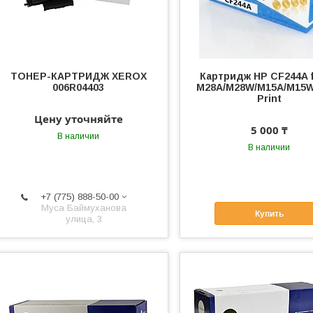
ТОНЕР-КАРТРИДЖ XEROX
Картридж HP CF244A f
006R04403
M28A/M28W/M15A/M15W
Print
Цену уточняйте
5 000 ₸
В наличии
В наличии
+7 (775) 888-50-00
​Муса Баймуханова
Купить
улица, 3