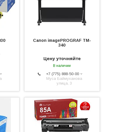
030
Canon imagePROGRAF TM-
340
е
Цену уточняйте
В наличии
+7 (775) 888-50-00
а
​Муса Баймуханова
улица, 3