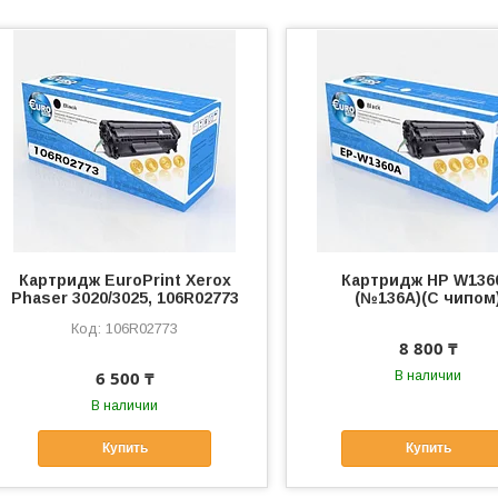
Картридж EuroPrint Xerox
Картридж HP W136
Phaser 3020/3025, 106R02773
(№136А)(С чипом
106R02773
8 800 ₸
6 500 ₸
В наличии
В наличии
Купить
Купить