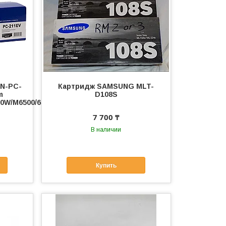
(N-PC-
Картридж SAMSUNG MLT-
m
D108S
0W/M6500/6550/6607,
7 700 ₸
В наличии
Купить