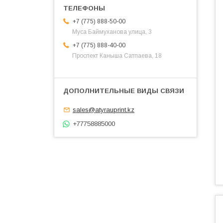
+7 (775) 888-50-00
​Муса Баймуханова улица, 3
+7 (775) 888-40-00
​Проспект Каныша Сатпаева, 18
sales@atyrauprint.kz
+77758885000