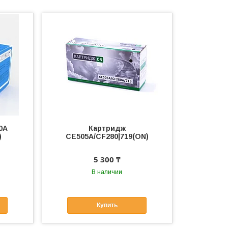
0A
Картридж
)
СЕ505А/CF280|719(ON)
5 300 ₸
В наличии
Купить