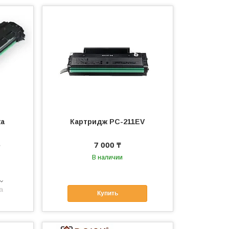
жа
Картридж PC-211EV
е
7 000 ₸
В наличии
а
Купить