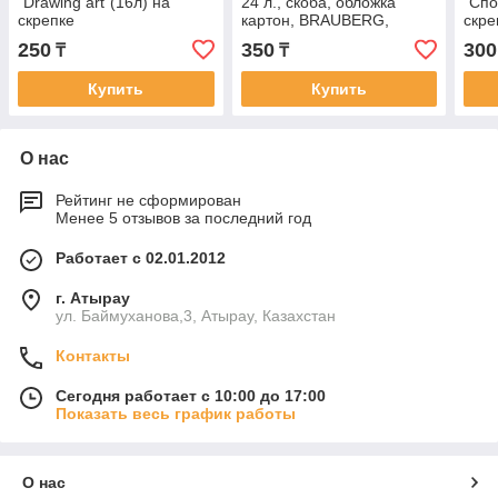
"Drawing art"(16л) на
24 л., скоба, обложка
"Спо
скрепке
картон, BRAUBERG,
скре
203х288 мм, "Граффити"
250
350
300
₸
₸
(2 вида), 106
Купить
Купить
О нас
Рейтинг не сформирован
Менее 5 отзывов за последний год
Работает с 02.01.2012
г. Атырау
ул. Баймуханова,3, Атырау, Казахстан
Контакты
Сегодня работает с 10:00 до 17:00
Показать весь график работы
О нас