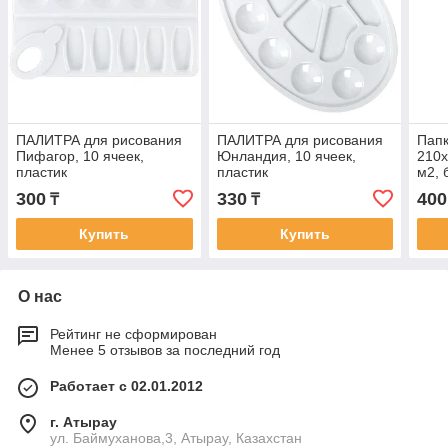
ПАЛИТРА для рисования
ПАЛИТРА для рисования
Папк
Пифагор, 10 ячеек,
Юнландия, 10 ячеек,
210х
пластик
пластик
м2, 
BRA
300
330
400
₸
₸
Купить
Купить
О нас
Рейтинг не сформирован
Менее 5 отзывов за последний год
Работает с 02.01.2012
г. Атырау
ул. Баймуханова,3, Атырау, Казахстан