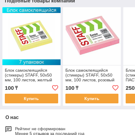
Подобные товары компании
Блок самоклеящийся
Блок самоклеящийся
Бло
(стикеры) STAFF, 50х50
(стикеры) STAFF, 50х50
(ст
мм, 100 листов, желтый
мм, 100 листов, розовый
ПАС
100 
100
100
250
₸
₸
Купить
Купить
О нас
Рейтинг не сформирован
Менее 5 отзывов за последний год