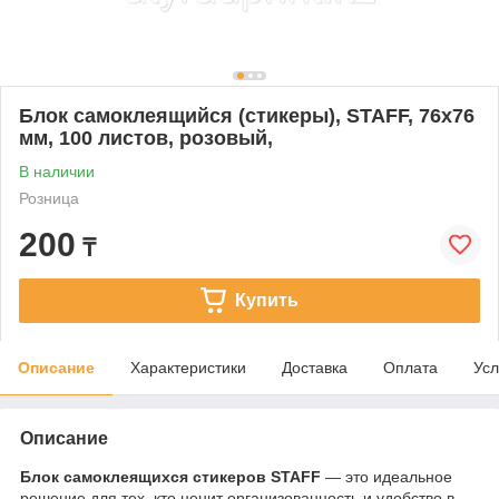
Блок самоклеящийся (стикеры), STAFF, 76х76
мм, 100 листов, розовый,
В наличии
Розница
200
₸
Купить
Описание
Характеристики
Доставка
Оплата
Усл
Описание
Блок самоклеящихся стикеров STAFF
— это идеальное
решение для тех, кто ценит организованность и удобство в