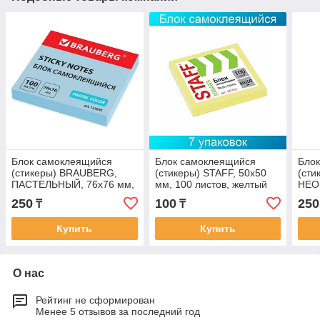
Блок самоклеящийся
Блок самоклеящийся
Бло
(стикеры) BRAUBERG,
(стикеры) STAFF, 50х50
(сти
ПАСТЕЛЬНЫЙ, 76х76 мм,
мм, 100 листов, желтый
НЕО
100 листов, голубой
90 л
250
100
250
₸
₸
Купить
Купить
О нас
Рейтинг не сформирован
Менее 5 отзывов за последний год