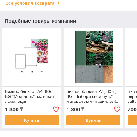
Все условия возврата
Подобные товары компании
Бизнес-блокнот А4, 80л.,
Бизнес-блокнот А4, 80л.,
Бизн
BG "Мой день", матовая
BG "Выбери свой путь",
евро
ламинация
матовая ламинация, выб.
cult
лак
лами
1 300
1 300
700
₸
₸
угол
Купить
Купить