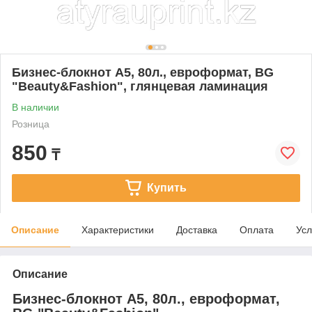
Бизнес-блокнот А5, 80л., евроформат, BG
"Beauty&Fashion", глянцевая ламинация
В наличии
Розница
850
₸
Купить
Описание
Характеристики
Доставка
Оплата
Усл
Описание
Бизнес-блокнот А5, 80л., евроформат,