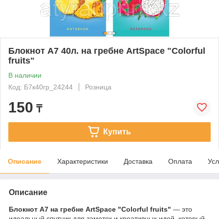
Блокнот А7 40л. на гребне ArtSpace "Colorful
fruits"
В наличии
Код: Б7к40гр_24244
Розница
150
₸
Купить
Описание
Характеристики
Доставка
Оплата
Усл
Описание
Блокнот A7 на гребне ArtSpace "Colorful fruits"
— это
идеальный спутник для заметок и креативных идей, который