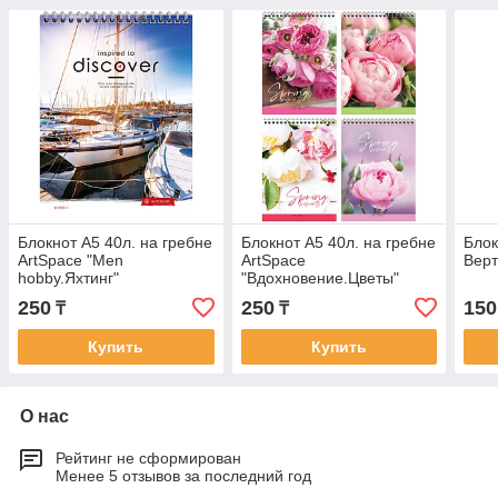
Блокнот А5 40л. на гребне
Блокнот А5 40л. на гребне
Блок
ArtSpace "Men
ArtSpace
Верт
hobby.Яхтинг"
"Вдохновение.Цветы"
250
250
150
₸
₸
Купить
Купить
О нас
Рейтинг не сформирован
Менее 5 отзывов за последний год