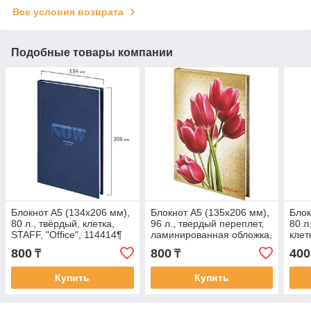
Все условия возврата
Подобные товары компании
Блокнот А5 (134х206 мм),
Блокнот А5 (135х206 мм),
Блок
80 л., твёрдый, клетка,
96 л., твердый переплет,
80 л
STAFF, "Office", 114414¶
ламинированная обложка,
кле
клетка, BRAUBERG,
"Дов
800
800
400
₸
₸
"Цветы",
114
Купить
Купить