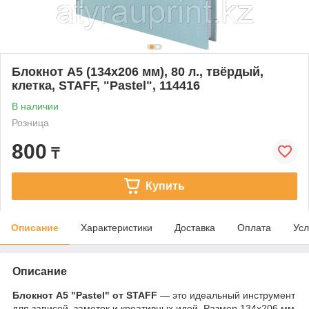
Блокнот А5 (134х206 мм), 80 л., твёрдый,
клетка, STAFF, "Pastel", 114416
В наличии
Розница
800
₸
Купить
Описание
Характеристики
Доставка
Оплата
Усл
Описание
Блокнот A5 "Pastel" от STAFF
— это идеальный инструмент
для записей, заметок и креативных идей. Размер 134х206 мм