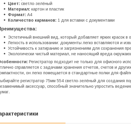
Цвет:
светло-зелёный
Материал:
картон и пластик
Формат:
A4
Количество карманов:
1 для вставки с документами
Преимущества:
Эстетичный внешний вид, который добавляет ярких красок в 
Легкость в использовании: документы легко вставляются и изв
Устойчивость к затиранию и загрязнениям для сохранения пр
Экологически чистый материал, не наносящий вреда окружаю
Особенности:
Регистратор подходит не только для офисного испо
тлично справляется с задачами хранения отчетов, счетов и други
омпактности, он легко помещается в стандартные полки для файл
ыбирайте регистратор 75мм 554 светло-зелёный для создания по
езаменимый аксессуар, способный значительно упростить ведение
умаг.
арактеристики