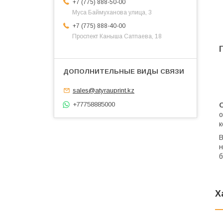
+7 (775) 888-50-00
​Муса Баймуханова улица, 3
+7 (775) 888-40-00
​Проспект Каныша Сатпаева, 18
sales@atyrauprint.kz
+77758885000
о
к
В
н
б
Х