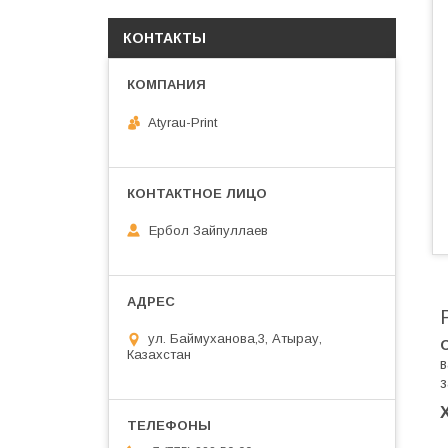
КОНТАКТЫ
Atyrau-Print
Ербол Зайпуллаев
ул. Баймуханова,3, Атырау,
Казахстан
в
з