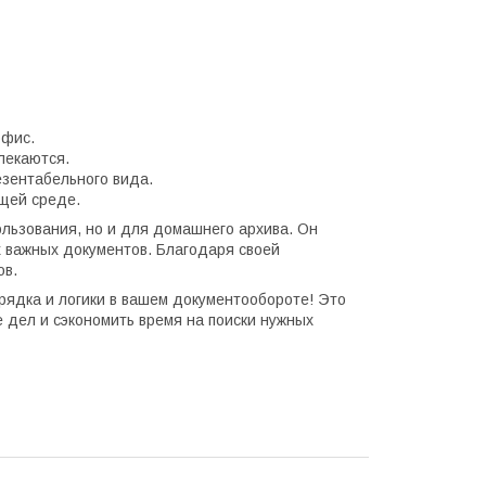
офис.
лекаются.
езентабельного вида.
щей среде.
льзования, но и для домашнего архива. Он
х важных документов. Благодаря своей
ов.
рядка и логики в вашем документообороте! Это
 дел и сэкономить время на поиски нужных