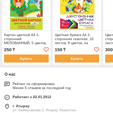
Картон цветной А4 2-
Цветная бумага А4 2-
Цвет
сторонний
сторонняя газетная, 16
стор
МЕЛОВАННЫЙ, 5 цветов,
листов, 8 цветов, на
лист
РИСУНОК на обороте,
скобе, ПИФАГОР, 200х280
ЮНЛ
250
150
300
₸
₸
папка, ЮНЛАНДИЯ,
мм, "Лисенок
(2 в
200х290 мм
Купить
Купить
О нас
Рейтинг не сформирован
Менее 5 отзывов за последний год
Работает с 02.01.2012
г. Атырау
ул. Баймуханова,3, Атырау, Казахстан