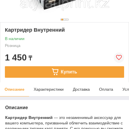
Картридер Внутренний
В наличии
Розница
1 450
₸
Купить
Описание
Характеристики
Доставка
Оплата
Усл
Описание
Картридер Внутренний
— это незаменимый аксессуар для
вашего компьютера, призванный облегчить взаимодействие с
различными типами карт памяти. С его помощью вы сможете