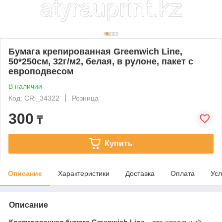
Бумага крепированная Greenwich Line,
50*250см, 32г/м2, белая, в рулоне, пакет с
европодвесом
В наличии
Код: СRi_34322
Розница
300
₸
Купить
Описание
Характеристики
Доставка
Оплата
Усл
Описание
Крепированная бумага Greenwich Line
– это идеальный