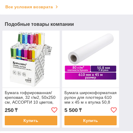
Все условия возврата
Подобные товары компании
Бумага гофрированная/
Бумага широкоформатная
креповая, 32 г/м2, 50х250
рулон для плоттера 610
см, АССОРТИ 10 цветов,
мм х 45 м х втулка 50,8
BRAUBERG
мм, 80 г/м2, белизна CIE
250
5 500
₸
₸
146%,
Купить
Купить