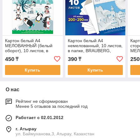
Картон белый А4
Картон белый А4
Карт
МЕЛОВАННЫЙ (белый
немелованный, 10 листов,
стор
оборот), 10 листов, в
в папке, BRAUBERG,
МЕЛ
папке, BRAUBERG KIDS,
200х290 мм, "Домики"
РИС
450
390
250
₸
₸
200х283, 115161
пап
200
Купить
Купить
О нас
Рейтинг не сформирован
Менее 5 отзывов за последний год
Работает с 02.01.2012
г. Атырау
ул. Баймуханова,3, Атырау, Казахстан