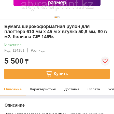
Бумага широкоформатная рулон для
плоттера 610 мм х 45 м х втулка 50,8 мм, 80 г/
м2, белизна CIE 146%,
В наличии
Код: 114181
Розница
5 500
₸
Купить
Описание
Характеристики
Доставка
Оплата
Усл
Описание
Рулон для плоттера 610 мм х 45 м
– идеальное решение