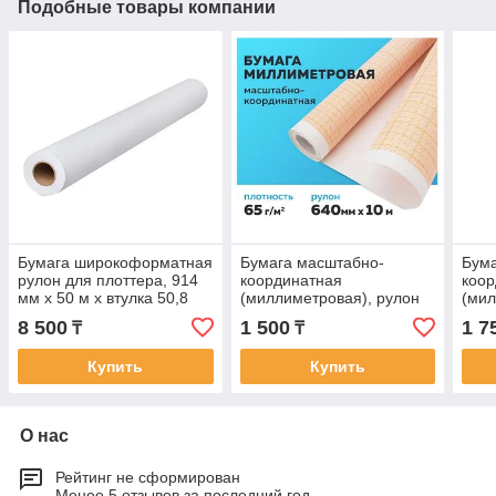
Подобные товары компании
Бумага широкоформатная
Бумага масштабно-
Бума
рулон для плоттера, 914
координатная
коор
мм х 50 м х втулка 50,8
(миллиметровая), рулон
(мил
мм, 80 г/м2, белизна CIE
640 мм х 10 м,
878 
8 500
1 500
1 7
₸
₸
146%
оранжевая, 65 г/м2,
оран
STAFF
STA
Купить
Купить
О нас
Рейтинг не сформирован
Менее 5 отзывов за последний год