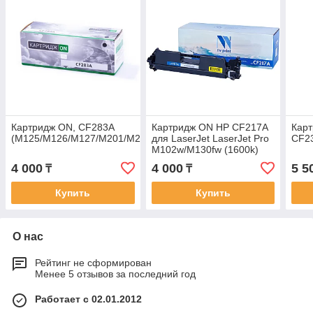
Картридж ON, CF283A
Картридж ON HP CF217A
Карт
(M125/M126/M127/M201/M225)
для LaserJet LaserJet Pro
CF2
M102w/M130fw (1600k)
без чипа
4 000
4 000
5 5
₸
₸
Купить
Купить
О нас
Рейтинг не сформирован
Менее 5 отзывов за последний год
Работает с 02.01.2012