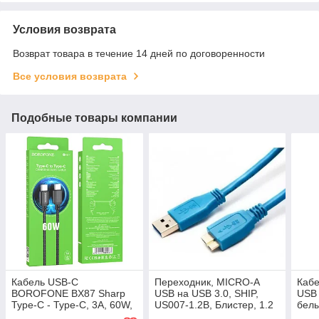
Условия возврата
Возврат товара в течение 14 дней по договоренности
Все условия возврата
Подобные товары компании
Кабель USB-C
Переходник, MICRO-A
Кабе
BOROFONE BX87 Sharp
USB на USB 3.0, SHIP,
USB 
Type-C - Type-C, 3A, 60W,
US007-1.2B, Блистер, 1.2
белы
1 м, черный
м