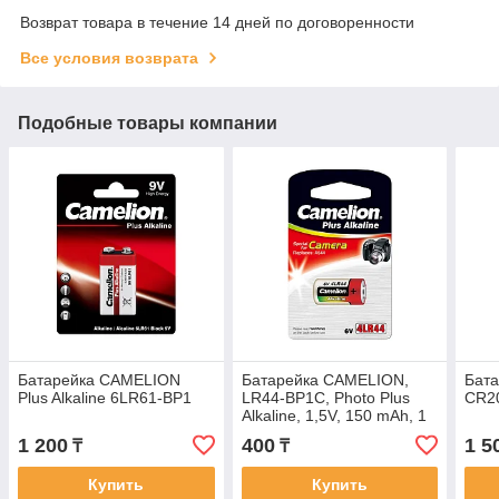
Возврат товара в течение 14 дней по договоренности
Все условия возврата
Подобные товары компании
Батарейка CAMELION
Батарейка CAMELION,
Бата
Plus Alkaline 6LR61-BP1
LR44-BP1C, Photo Plus
CR2
Alkaline, 1,5V, 150 mAh, 1
шт., Блистер
1 200
400
1 5
₸
₸
Купить
Купить