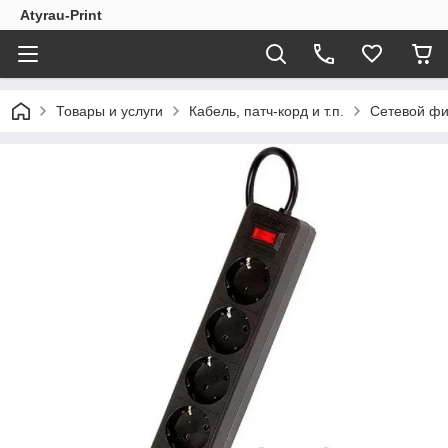
Atyrau-Print
Товары и услуги
Кабель, патч-корд и т.п.
Сетевой фил