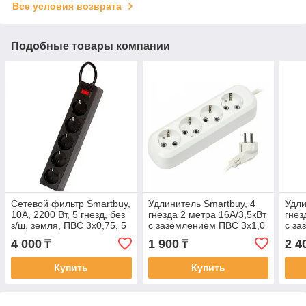
Все условия возврата
Подобные товары компании
Сетевой фильтр Smartbuy,
Удлинитель Smartbuy, 4
Удли
10А, 2200 Вт, 5 гнезд, без
гнезда 2 метра 16А/3,5кВт
гнез
з/ш, земля, ПВС 3x0,75, 5
с заземлением ПВС 3х1,0
с за
м., белый (SBSP-50-W)
(SBE-16-4-02-Z)/40
(SBE
4 000
1 900
2 4
₸
₸
Купить
Купить