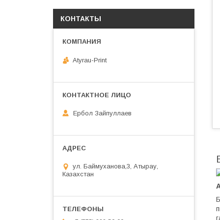
КОНТАКТЫ
Atyrau-Print
Ербол Зайпуллаев
ул. Баймуханова,3, Атырау,
Казахстан
А
Б
п
г