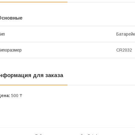
Основные
ип
Батарей
ипоразмер
CR2032
нформация для заказа
Цена:
500 ₸