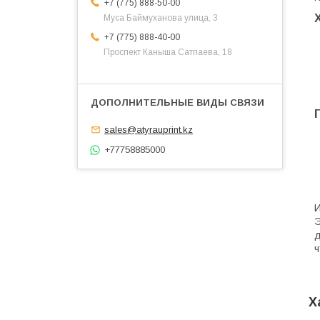
+7 (775) 888-50-00
​Муса Баймуханова улица, 3
+7 (775) 888-40-00
​Проспект Каныша Сатпаева, 18
sales@atyrauprint.kz
+77758885000
И
Э
д
ч
Х