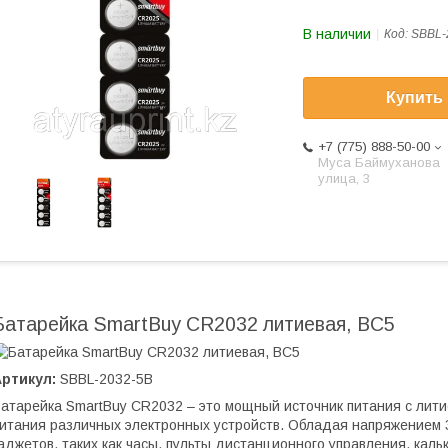
В наличии
Код:
SBBL-
Купить
+7 (775) 888-50-00
​Муса Баймуханова
улица, 3
Батарейка SmartBuy CR2032 литиевая, BC5
ртикул:
SBBL-2032-5B
атарейка SmartBuy CR2032 – это мощный источник питания с лит
итания различных электронных устройств. Обладая напряжением 
аджетов, таких как часы, пульты дистанционного управления, каль