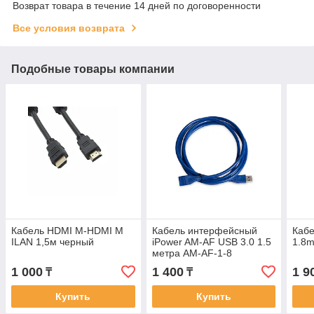
Возврат товара в течение 14 дней по договоренности
Все условия возврата
Подобные товары компании
Кабель HDMI М-HDMI M
Кабель интерфейсный
Каб
ILAN 1,5м черный
iPower AM-AF USB 3.0 1.5
1.8
метра AM-AF-1-8
1 000
1 400
1 9
₸
₸
Купить
Купить