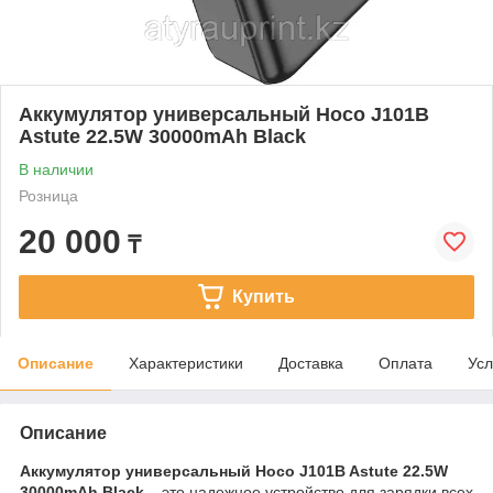
Аккумулятор универсальный Hoco J101B
Astute 22.5W 30000mAh Black
В наличии
Розница
20 000
₸
Купить
Описание
Характеристики
Доставка
Оплата
Усл
Описание
Аккумулятор универсальный Hoco J101B Astute 22.5W
30000mAh Black
– это надежное устройство для зарядки всех