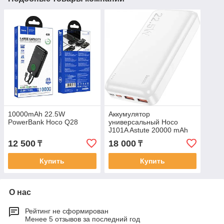
10000mAh 22.5W
Аккумулятор
PowerBank Hoco Q28
универсальный Hoco
J101A Astute 20000 mAh
22.5W White
12 500
18 000
₸
₸
Купить
Купить
О нас
Рейтинг не сформирован
Менее 5 отзывов за последний год