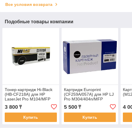
Все условия возврата
Подобные товары компании
Тонер-картридж Hi-Black
Картридж Europrint
Кар
(HB-CF218A) для HP
(CF259A/057A) для HP LJ
(M1
LaserJet Pro M104/MFP
Pro M304/404n/MFP
M132, 1,4K (с чипом)
M428dw/MF443/445(без
3 800
5 500
4 0
₸
₸
чипа)
Купить
Купить