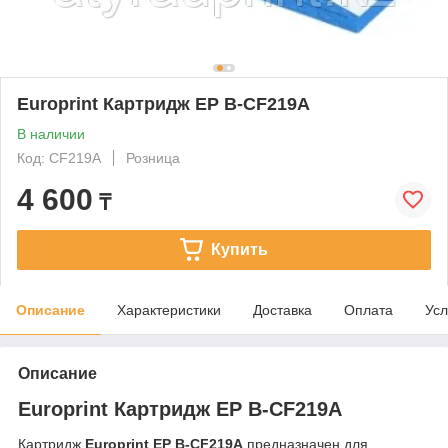
Europrint Картридж EP B-CF219A
В наличии
Код: CF219A
Розница
4 600
₸
Купить
Описание
Характеристики
Доставка
Оплата
Усл
Описание
Europrint Картридж EP B-CF219A
Картридж
Europrint EP B-CF219A
предназначен для