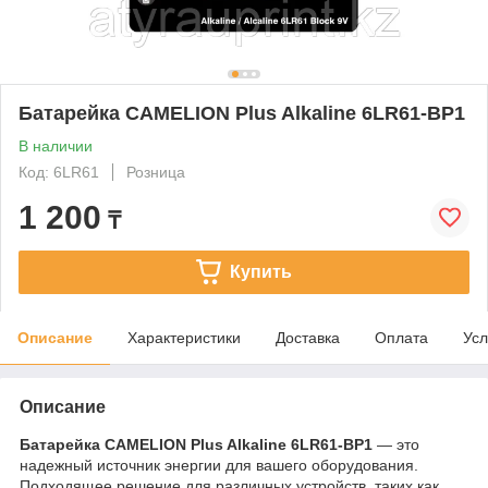
Батарейка CAMELION Plus Alkaline 6LR61-BP1
В наличии
Код: 6LR61
Розница
1 200
₸
Купить
Описание
Характеристики
Доставка
Оплата
Усл
Описание
Батарейка CAMELION Plus Alkaline 6LR61-BP1
— это
надежный источник энергии для вашего оборудования.
Подходящее решение для различных устройств, таких как