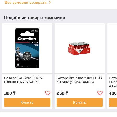
Все условия возврата
Подобные товары компании
Батарейка CAMELION
Батарейка SmartBuy LR03
Бат
Lithium CR2025-BP1
40 bulk (SBBA-3A40S)
LR44
Alka
шт.,
300
250
400
₸
₸
Купить
Купить