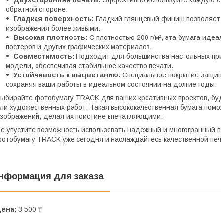
Двухсторонняя печать:
Эффективно используйте каждую стр
обратной стороне.
Гладкая поверхность:
Гладкий глянцевый финиш позволяет 
изображения более живыми.
Высокая плотность:
С плотностью 200 г/м², эта бумага иде
постеров и других графических материалов.
Совместимость:
Подходит для большинства настольных при
модели, обеспечивая стабильное качество печати.
Устойчивость к выцветанию:
Специальное покрытие защищ
сохраняя ваши работы в идеальном состоянии на долгие годы.
ыбирайте фотобумагу TRACK для ваших креативных проектов, бу
ли художественных работ. Такая высококачественная бумага помо
зображений, делая их поистине впечатляющими.
е упустите возможность использовать надежный и многогранный п
отобумагу TRACK уже сегодня и наслаждайтесь качественной печ
нформация для заказа
Цена:
3 500 ₸