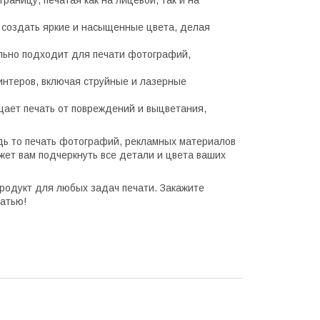
аницу, печатая как на лицевой, так и на
создать яркие и насыщенные цвета, делая
ально подходит для печати фотографий,
нтеров, включая струйные и лазерные
ает печать от повреждений и выцветания,
дь то печать фотографий, рекламных материалов
жет вам подчеркнуть все детали и цвета ваших
родукт для любых задач печати. Закажите
атью!