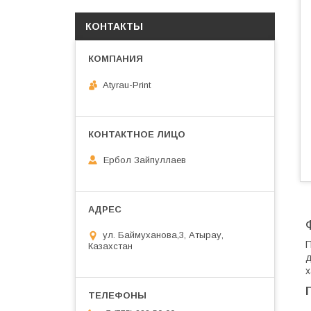
КОНТАКТЫ
Atyrau-Print
Ербол Зайпуллаев
ул. Баймуханова,3, Атырау,
П
Казахстан
д
х