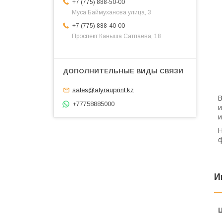
+7 (775) 888-50-00
​Муса Баймуханова улица, 3
+7 (775) 888-40-00
​Проспект Каныша Сатпаева, 18
sales@atyrauprint.kz
В
+77758885000
и
и
Н
ф
И