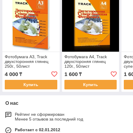
Фотобумага А3, Track
Фотобумага А4, Track
Фот
двухсторонняя глянец
двухстороняя глянец
двух
250г., 50лист
120г., 50лист
супе
160г
4 000
1 600
1 6
₸
₸
Купить
Купить
О нас
Рейтинг не сформирован
Менее 5 отзывов за последний год
Работает с 02.01.2012