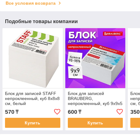
Все условия возврата
Подобные товары компании
Блок для записей STAFF
Блок для записей
Блок
непроклеенный, куб 8х8х8
BRAUBERG,
непр
см, белый
непроклеенный, куб 9х9х5
см, 
см, белый, белизна 95-
92%,
570
600
350
₸
₸
98%, 122338
Купить
Купить