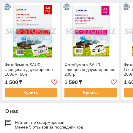
Фотобумага SAUR,
Фотобумага SAUR
Фот
глянцевая двухстороняя
Глянцевая двухсторонняя
Глян
160г/м, 50л
200гр
200г
1 500
1 590
1 6
₸
₸
Купить
Купить
О нас
Рейтинг не сформирован
Менее 5 отзывов за последний год