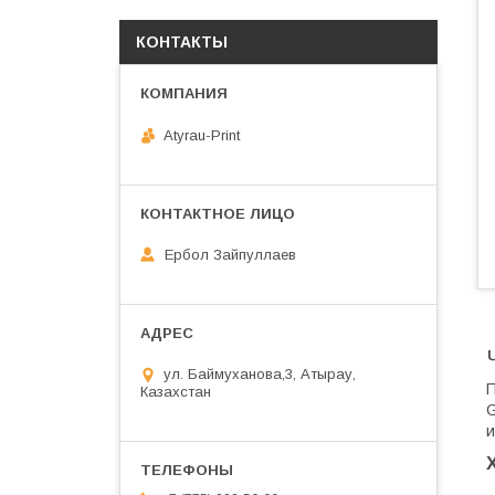
КОНТАКТЫ
Atyrau-Print
Ербол Зайпуллаев
ул. Баймуханова,3, Атырау,
П
Казахстан
G
и