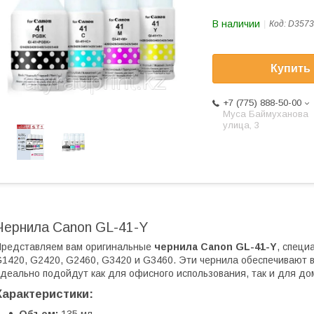
В наличии
Код:
D3573
Купить
+7 (775) 888-50-00
​Муса Баймуханова
улица, 3
Чернила Canon GL-41-Y
редставляем вам оригинальные
чернила Canon GL-41-Y
, специ
1420, G2420, G2460, G3420 и G3460. Эти чернила обеспечивают 
деально подойдут как для офисного использования, так и для до
Характеристики: