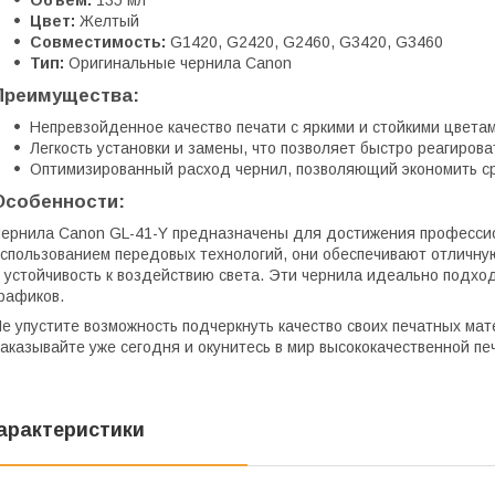
Объем:
135 мл
Цвет:
Желтый
Совместимость:
G1420, G2420, G2460, G3420, G3460
Тип:
Оригинальные чернила Canon
Преимущества:
Непревзойденное качество печати с яркими и стойкими цветам
Легкость установки и замены, что позволяет быстро реагирова
Оптимизированный расход чернил, позволяющий экономить ср
Особенности:
ернила Canon GL-41-Y предназначены для достижения профессио
спользованием передовых технологий, они обеспечивают отличную
 устойчивость к воздействию света. Эти чернила идеально подхо
рафиков.
е упустите возможность подчеркнуть качество своих печатных мат
аказывайте уже сегодня и окунитесь в мир высококачественной пе
арактеристики