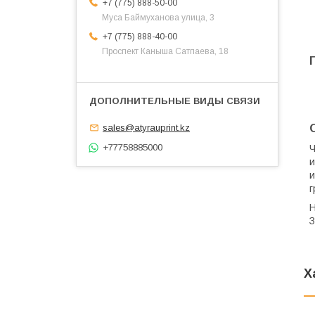
+7 (775) 888-50-00
​Муса Баймуханова улица, 3
+7 (775) 888-40-00
​Проспект Каныша Сатпаева, 18
sales@atyrauprint.kz
+77758885000
Ч
и
и
г
Н
З
Х