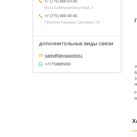
+7 (775) 888-50-00
​Муса Баймуханова улица, 3
+7 (775) 888-40-00
​Проспект Каныша Сатпаева, 18
sales@atyrauprint.kz
+77758885000
У
Б
з
н
Н
п
Х