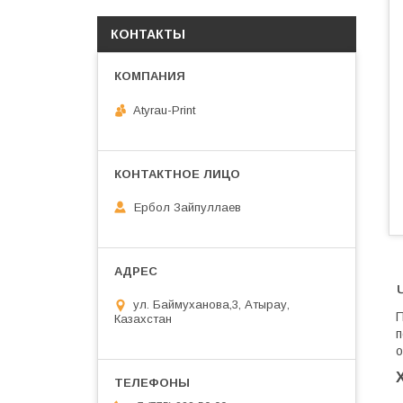
КОНТАКТЫ
Atyrau-Print
Ербол Зайпуллаев
ул. Баймуханова,3, Атырау,
П
Казахстан
п
о