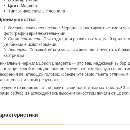
Объем:
100 мл
Цвет:
Magenta
Тип:
Универсальные чернила
Преимущества:
Высокое качество печати:
Чернила гарантируют четкие и яр
фотографии привлекательными.
Совместимость:
Подходят для различных моделей принтеров
удобными в использовании.
Экономия:
Большой объем упаковки позволяет печатать боль
картриджа.
никальные чернила Epson L magenta — это ваш надежный выбор 
лагодаря своей формуле, они обеспечивают идеальную совместим
асорения печатающих головок. Обеспечьте свою печать отличным 
асыщенных и ярких результатов.
е упустите возможность обновить свои расходные материалы! За
рямо сейчас и наслаждайтесь высоким качеством печати от Epson!
арактеристики