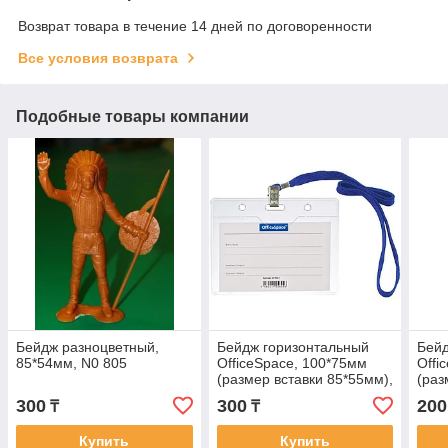
Возврат товара в течение 14 дней по договоренности
Все условия возврата
Подобные товары компании
Бейдж разноцветный,
Бейдж горизонтальный
Бейд
85*54мм, N0 805
OfficeSpace, 100*75мм
Offi
(размер вставки 85*55мм),
(раз
с клипсой на синем
с кл
300
300
200
₸
₸
шнурке
шну
Купить
Купить