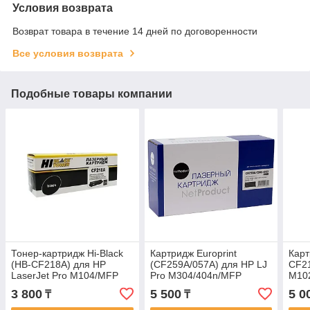
Условия возврата
Возврат товара в течение 14 дней по договоренности
Все условия возврата
Подобные товары компании
Тонер-картридж Hi-Black
Картридж Europrint
Карт
(HB-CF218A) для HP
(CF259A/057A) для HP LJ
CF21
LaserJet Pro M104/MFP
Pro M304/404n/MFP
M10
M132, 1,4K (с чипом)
M428dw/MF443/445(без
3 800
5 500
5 0
₸
₸
чипа)