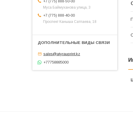
+7 (775) 888-50-00
​Муса Баймуханова улица, 3
+7 (775) 888-40-00
П
​Проспект Каныша Сатпаева, 18
С
sales@atyrauprint.kz
И
+77758885000