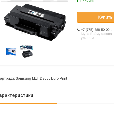
В наличии
Купить
+7 (775) 888-50-00
​Муса Баймуханова
улица, 3
артридж Samsung MLT-D203L Euro Print
арактеристики