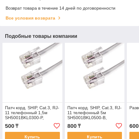
Возврат товара в течение 14 дней по договоренности
Все условия возврата
Подобные товары компании
Патч корд. SHIP, Cat.3, RJ-
Патч корд. SHIP, Cat.3, RJ-
Разв
11 телефонный 1,5м
11 телефонный 5м
SH5001BKL0300-P,
SH5001BKL0500-B,
черный, Пол.Пакет
черный, Блистер
500
800
600
₸
₸
Купить
Купить