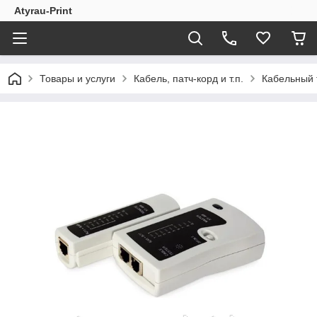
Atyrau-Print
Товары и услуги
Кабель, патч-корд и т.п.
Кабельный 