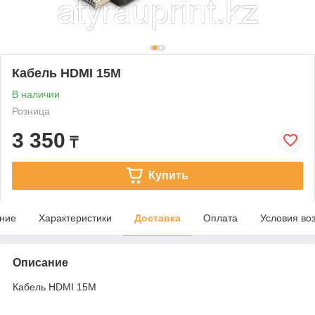
Кабель HDMI 15M
В наличии
Розница
3 350
₸
Купить
ние
Характеристики
Доставка
Оплата
Условия во
Описание
Кабель HDMI 15M