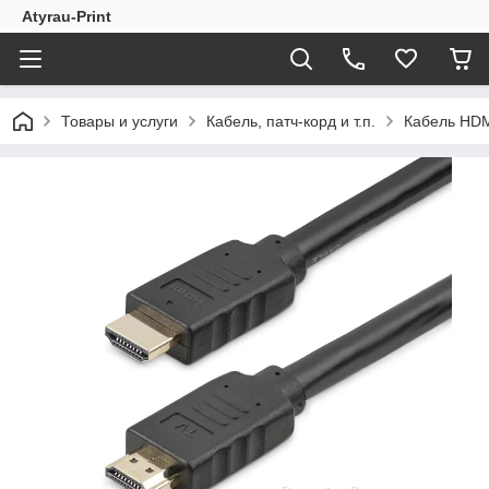
Atyrau-Print
Товары и услуги
Кабель, патч-корд и т.п.
Кабель HD