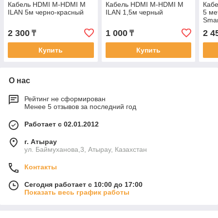
Кабель HDMI М-HDMI M
Кабель HDMI М-HDMI M
Кабе
ILAN 5м черно-красный
ILAN 1,5м черный
5 ме
Smar
2 300
1 000
2 4
₸
₸
Купить
Купить
О нас
Рейтинг не сформирован
Менее 5 отзывов за последний год
Работает с 02.01.2012
г. Атырау
ул. Баймуханова,3, Атырау, Казахстан
Контакты
Сегодня работает с 10:00 до 17:00
Показать весь график работы