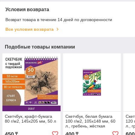
Условия возврата
Возврат товара в течение 14 дней по договоренности
Все условия возврата
Подобные товары компании
Скетчбук, крафт-бумага
Скетчбук, белая бумага
Скет
80 г/м2, 145х205 мм, 50 л
100 г/м2, 105х148 мм, 60
120 
л., гребень, жёсткая
л., 
подложка, BRAUBERG
под
450
400
600
₸
₸