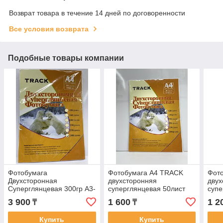
Возврат товара в течение 14 дней по договоренности
Все условия возврата
Подобные товары компании
Фотобумага
Фотобумага A4 TRACK
Фот
Двухсторонная
двухсторонняя
двух
Суперглянцевая 300гр А3-
суперглянцевая 50лист
супе
50листов TRACK
160г/м
120г
3 900
1 600
1 2
₸
₸
Купить
Купить