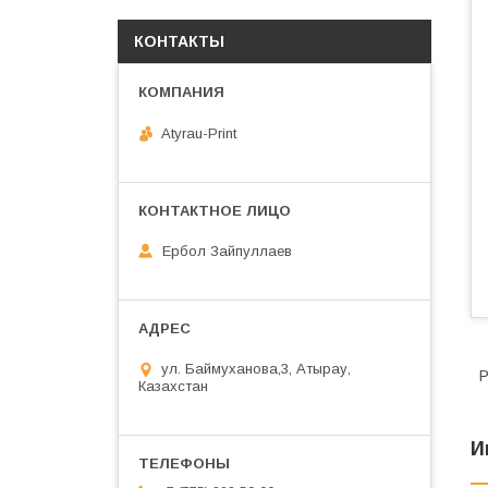
КОНТАКТЫ
Atyrau-Print
Ербол Зайпуллаев
ул. Баймуханова,3, Атырау,
Р
Казахстан
И