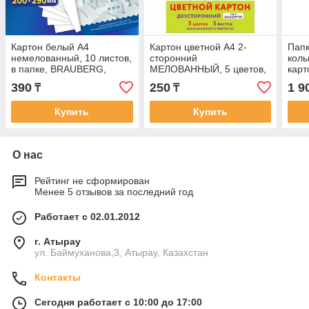
Картон белый А4
Картон цветной А4 2-
Пап
немелованный, 10 листов,
сторонний
кол
в папке, BRAUBERG,
МЕЛОВАННЫЙ, 5 цветов,
кар
200х290 мм, "Домики"
РИСУНОК на обороте,
"Off
390
250
1 9
₸
₸
папка, ЮНЛАНДИЯ,
250 
200х290 мм
Купить
Купить
О нас
Рейтинг не сформирован
Менее 5 отзывов за последний год
Работает с 02.01.2012
г. Атырау
ул. Баймуханова,3, Атырау, Казахстан
Контакты
Сегодня работает с 10:00 до 17:00