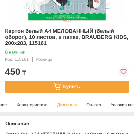
Картон белый А4 МЕЛОВАННЫЙ (белый
оборот), 10 листов, в папке, BRAUBERG KIDS,
200х283, 115161
В наличии
Код: 115161
Розница
450
₸
Купить
ние
Характеристики
Доставка
Оплата
Условия во
Описание
Картон белый А4 МЕЛОВАННЫЙ (белый оборот), 10 листов, в