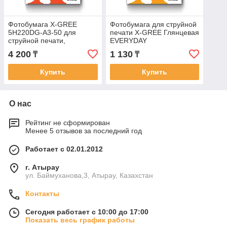
Фотобумага X-GREE
Фотобумага для струйной
5H220DG-А3-50 для
печати X-GREE Глянцевая
струйной печати,
EVERYDAY
Глянцевая, Двусторонняя,
A4*210x297мм/50л/150г
4 200
1 130
₸
₸
A3*297x420мм/50л/220г
NEW (26)
Купить
Купить
О нас
Рейтинг не сформирован
Менее 5 отзывов за последний год
Работает с 02.01.2012
г. Атырау
ул. Баймуханова,3, Атырау, Казахстан
Контакты
Сегодня работает с 10:00 до 17:00
Показать весь график работы