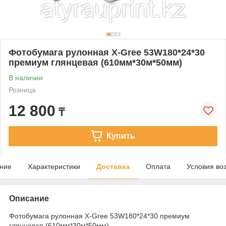
Фотобумага рулонная X-Gree 53W180*24*30
премиум глянцевая (610мм*30м*50мм)
В наличии
Розница
12 800
₸
Купить
ние
Характеристики
Доставка
Оплата
Условия во
Описание
Фотобумага рулонная X-Gree 53W180*24*30 премиум
глянцевая (610мм*30м*50мм)